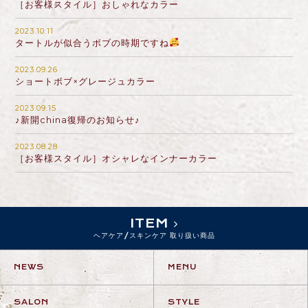
［お客様スタイル］おしゃれなカラー
2023.10.11
タートルが似合うボブの時期ですね
2023.09.26
ショートボブ×グレージュカラー
2023.09.15
♪新開china復帰のお知らせ♪
2023.08.28
［お客様スタイル］オシャレなインナーカラー
ITEM
ヘアケア/スキンケア 取り扱い商品
NEWS
MENU
SALON
STYLE