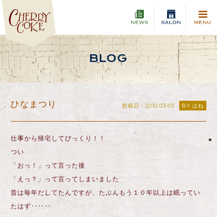
BLOG
ひなまつり
投稿日：2010.03.03
BY はね
仕事から帰宅してびっくり！！
つい
「おっ！」って言った後
「えっ？」って言ってしまいました
昔は毎年だしてたんですが、たぶんもう１０年以上は眠ってい
たはず‥‥‥