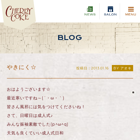
BLOG
やきにく☆
投稿日：2013.01.16
BY アオキ
おはようございます☆
最近寒いですね～(´・ω・｀)
皆さん風邪には気をつけてくださいね！
さて、日曜日は成人式♪
みんな振袖素敵でした(p^ω^q)
天気も良くていい成人式日和