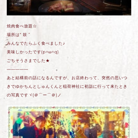
焼肉食べ放題☆
場所は“ 鼓 ”
みんなでたらふく食べました♪
美味しかったです(p^ω^q)
ごちそうさまでした★
—————
あと結構前の話になるんですが、お店終わって、突然の思いつ
きでゆかちんとしゅんくんと稲荷神社に初詣に行って来たとき
の写真ですヾ(＠⌒ー⌒＠)ノ