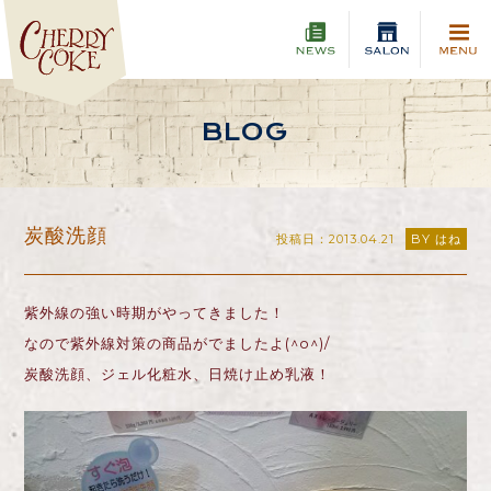
BLOG
炭酸洗顔
投稿日：2013.04.21
BY はね
紫外線の強い時期がやってきました！
なので紫外線対策の商品がでましたよ(^o^)/
炭酸洗顔、ジェル化粧水、日焼け止め乳液！