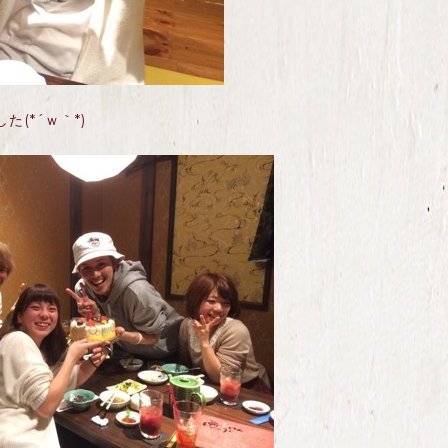
(*´ｗ｀*)