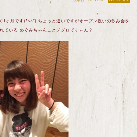
投稿日：2015.11.16
BY admin
ぐ1ヶ月です(*^^*) ちょっと遅いですがオープン祝いの飲み会を
くれている めぐみちゃんことメグロです←ん？