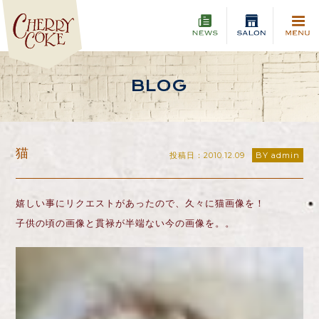
BLOG
猫
投稿日：2010.12.09
BY admin
嬉しい事にリクエストがあったので、久々に猫画像を！
子供の頃の画像と貫禄が半端ない今の画像を。。