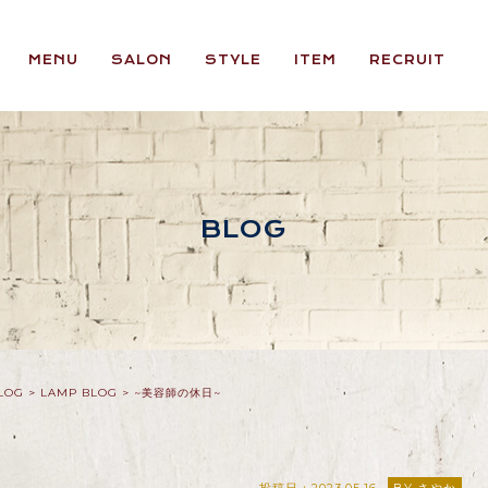
MENU
SALON
STYLE
ITEM
RECRUIT
BLOG
LOG
>
LAMP BLOG
>
~美容師の休日~