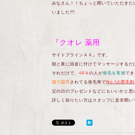
みなさん！！ちょっと聞いていただきた
いました!!!!
『クオレ 薬用
サイトプラインＡＸ』です。
朝と夜に頭皮に付けてマッサージするだ
それだけで、
46％
の人が
発毛を実感
でき
国で認可
されてる発毛率で
No.1の育毛剤
父の日のプレゼントなどにもいいかと思
詳しく知りたい方はスタッフに是非聞い