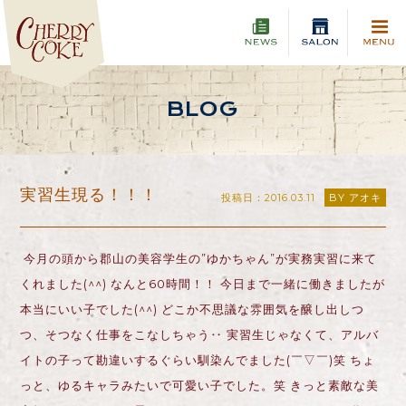
BLOG
実習生現る！！！
投稿日：2016.03.11
BY アオキ
今月の頭から郡山の美容学生の”ゆかちゃん”が実務実習に来て
くれました(^^) なんと60時間！！ 今日まで一緒に働きましたが
本当にいい子でした(^^) どこか不思議な雰囲気を醸し出しつ
つ、そつなく仕事をこなしちゃう‥ 実習生じゃなくて、アルバ
イトの子って勘違いするぐらい馴染んでました(￣▽￣)笑 ちょ
っと、ゆるキャラみたいで可愛い子でした。笑 きっと素敵な美