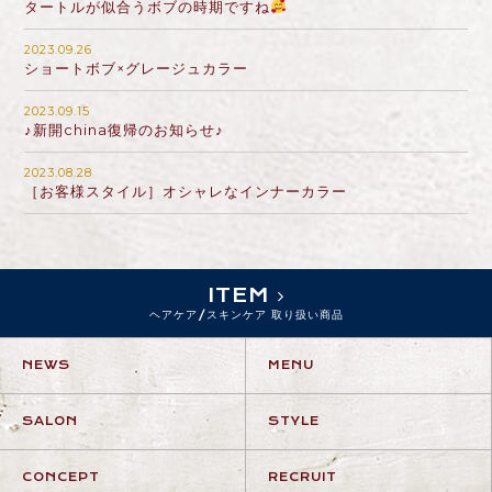
タートルが似合うボブの時期ですね
2023.09.26
ショートボブ×グレージュカラー
2023.09.15
♪新開china復帰のお知らせ♪
2023.08.28
［お客様スタイル］オシャレなインナーカラー
ITEM
ヘアケア/スキンケア 取り扱い商品
NEWS
MENU
SALON
STYLE
CONCEPT
RECRUIT