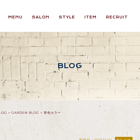
MENU
SALON
STYLE
ITEM
RECRUIT
BLOG
LOG
>
GARDEN BLOG
>
寒色カラー