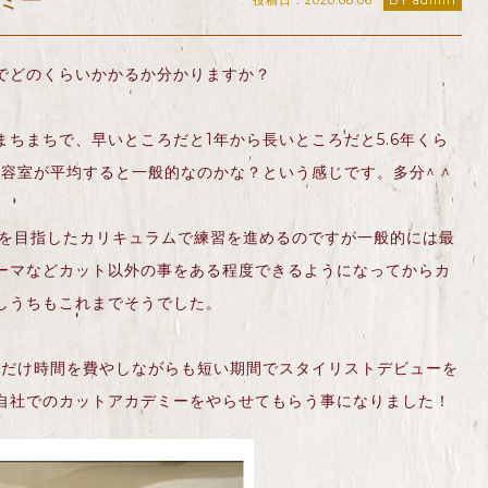
ミー
投稿日：2020.08.06
BY admin
でどのくらいかかるか分かりますか？
ちまちで、早いところだと1年から長いところだと5.6年くら
美容室が平均すると一般的なのかな？という感じです。多分^ ^
2年を目指したカリキュラムで練習を進めるのですが一般的には最
ーマなどカット以外の事をある程度できるようになってからカ
しうちもこれまでそうでした。
るだけ時間を費やしながらも短い期間でスタイリストデビューを
自社でのカットアカデミーをやらせてもらう事になりました！