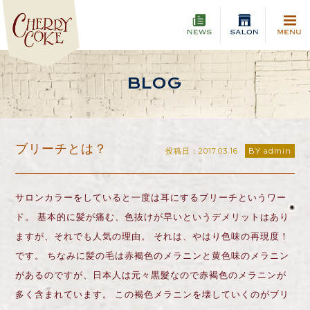
BLOG
ブリーチとは？
投稿日：2017.03.16
BY admin
サロンカラーをしていると一度は耳にするブリーチというワー
ド。 基本的に髪が痛む、色抜けが早いというデメリットはあり
ますが、それでも人気の理由。 それは、やはり色味の再現度！
です。 ちなみに髪の毛は赤褐色のメラニンと黄色味のメラニン
があるのですが、日本人は元々黒髮なので赤褐色のメラニンが
多く含まれています。 この褐色メラニンを壊していくのがブリ