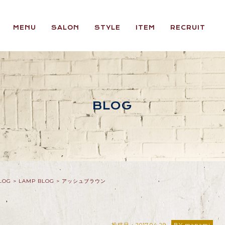
MENU
SALON
STYLE
ITEM
RECRUIT
BLOG
LOG
>
LAMP BLOG
>
アッシュブラウン