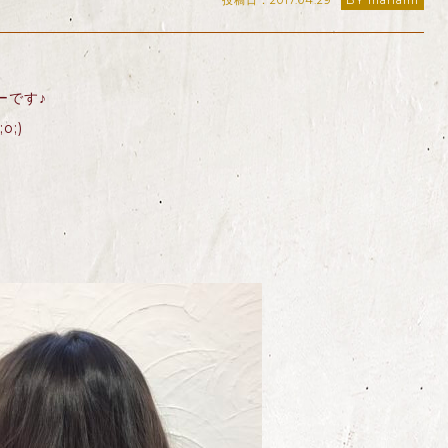
投稿日：2017.04.29
BY manami
ーです♪
;)