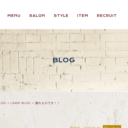
MENU
SALON
STYLE
ITEM
RECRUIT
BLOG
LOG
>
LAMP BLOG
>
優れものです！！