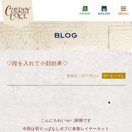
BLOG
♡段を入れて小顔効果♡
投稿日：2017.06.24
BY なっつん
こんにちわ( ^ω^ )新開です
今回は切りっぱなしボブに表面レイヤーカット