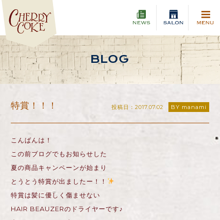
BLOG
特賞！！！
投稿日：2017.07.02
BY manami
こんばんは！
この前ブログでもお知らせした
夏の商品キャンペーンが始まり
とうとう特賞が出ましたー！！
特賞は髪に優しく傷ませない
HAIR BEAUZERのドライヤーです♪