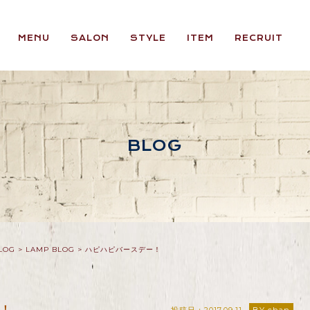
MENU
SALON
STYLE
ITEM
RECRUIT
BLOG
LOG
>
LAMP BLOG
>
ハピハピバースデー！