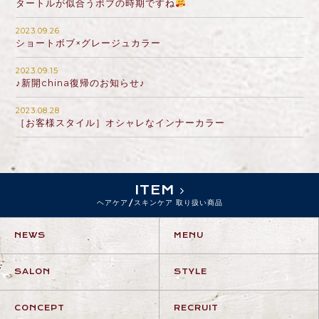
タートルが似合うボブの時期ですね
2023.09.26
ショートボブ×グレージュカラー
2023.09.15
♪新開china復帰のお知らせ♪
2023.08.28
［お客様スタイル］オシャレなインナーカラー
ITEM
ヘアケア/スキンケア 取り扱い商品
NEWS
MENU
SALON
STYLE
CONCEPT
RECRUIT