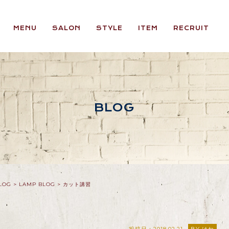
MENU
SALON
STYLE
ITEM
RECRUIT
BLOG
LOG
>
LAMP BLOG
>
カット講習