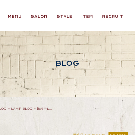
MENU
SALON
STYLE
ITEM
RECRUIT
BLOG
LOG
>
LAMP BLOG
>
散歩中に…