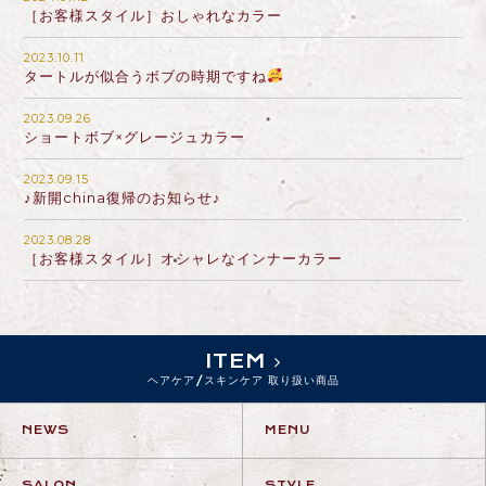
［お客様スタイル］おしゃれなカラー
2023.10.11
タートルが似合うボブの時期ですね
2023.09.26
ショートボブ×グレージュカラー
2023.09.15
♪新開china復帰のお知らせ♪
2023.08.28
［お客様スタイル］オシャレなインナーカラー
ITEM
ヘアケア/スキンケア 取り扱い商品
NEWS
MENU
SALON
STYLE