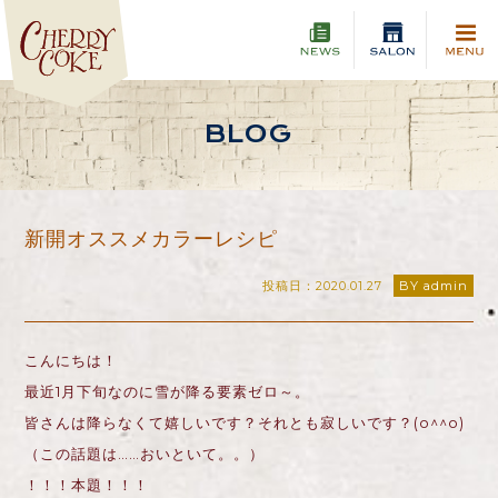
BLOG
新開オススメカラーレシピ
投稿日：2020.01.27
BY admin
こんにちは！
最近1月下旬なのに雪が降る要素ゼロ～。
皆さんは降らなくて嬉しいです？それとも寂しいです？(o^^o)
（この話題は……おいといて。。）
！！！本題！！！