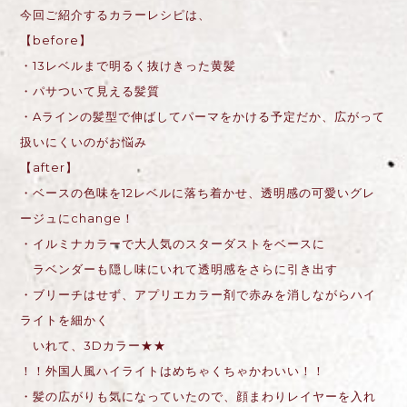
今回ご紹介するカラーレシピは、
【before】
・13レベルまで明るく抜けきった黄髪
・パサついて見える髪質
・Aラインの髪型で伸ばしてパーマをかける予定だか、広がって
扱いにくいのがお悩み
【after】
・ベースの色味を12レベルに落ち着かせ、透明感の可愛いグレ
ージュにchange！
・イルミナカラーで大人気のスターダストをベースに
ラベンダーも隠し味にいれて透明感をさらに引き出す
・ブリーチはせず、アプリエカラー剤で赤みを消しながらハイ
ライトを細かく
いれて、3Dカラー★★
！！外国人風ハイライトはめちゃくちゃかわいい！！
・髪の広がりも気になっていたので、顔まわりレイヤーを入れ