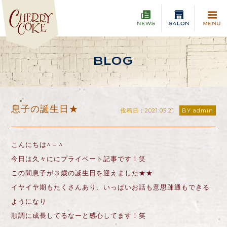
BLOG
息子の誕生日★
投稿日：2021.05.21
BY admin
こんにちは^ – ^
今日は久々ににプライベート記事です！笑
この間息子が３歳の誕生日を迎えました★★
イヤイヤ期もたくさんあり、いっぱいお話も意思疎通もできる
ようになり
順調に成長してるなーと感心してます！笑