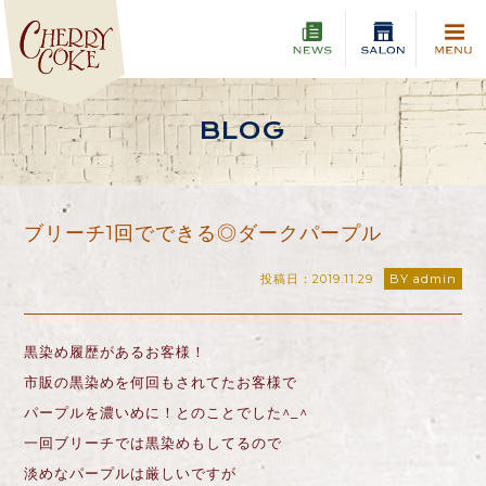
BLOG
ブリーチ1回でできる◎ダークパープル
投稿日：2019.11.29
BY admin
黒染め履歴があるお客様！
市販の黒染めを何回もされてたお客様で
パープルを濃いめに！とのことでした^_^
一回ブリーチでは黒染めもしてるので
淡めなパープルは厳しいですが