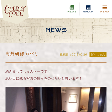
NEWS
海外研修inバリ
投稿日：2015.02.26
BY しゅん
続きましてしゅんぺーです！
思い出に残る写真の数々をのせたいと思います！