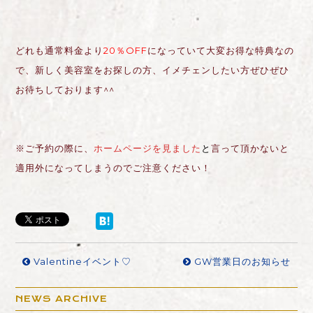
どれも通常料金より
20％OFF
になっていて大変お得な特典なの
で、新しく美容室をお探しの方、イメチェンしたい方ぜひぜひ
お待ちしております^^
※ご予約の際に、
ホームページを見ました
と
言って頂かないと
適用外になってしまうのでご注意ください！
Valentineイベント♡
GW営業日のお知らせ
NEWS ARCHIVE