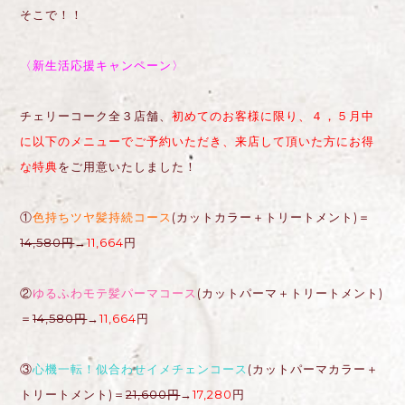
そこで！！
〈新生活応援キャンペーン〉
チェリーコーク全３店舗、
初めてのお客様に限り、４，５月中
に以下のメニューでご予約いただき、来店して頂いた方にお得
な特典
をご用意いたしました！
①
色持ちツヤ髪持続コース
(カットカラー＋トリートメント)＝
14,580円
→
11,664
円
②
ゆるふわモテ髪パーマコース
(カットパーマ＋トリートメント)
＝
14,580円
→
11,664
円
③
心機一転！似合わせイメチェンコース
(カットパーマカラー＋
トリートメント)＝
21,600円
→
17,280
円