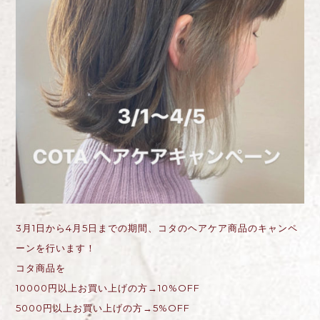
3
月
1
日から
4
月
5
日までの期間、コタのヘアケア商品のキャンペ
ーンを行います！
コタ商品を
10000
円以上お買い上げの方
→10%OFF
5000
円以上お買い上げの方
→5%OFF