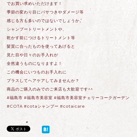
でお買い求めいただけます！
季節の変わり目にパサつきやダメージ等
感じる方も多いのではないでしょうか。
シャンプートリートメントや、
乾かす前につけるトリートメント等
髪質に合ったものを使ってあげると
見た目や日々のお手入れが
全然違うものになりますよ！
この機会にいつものお手入れに
プラスしてヘアケアしてみませんか？
商品のご購入のみでのご来店も大歓迎です
^^
#
福島市
#
福島市美容室
#
福島市美容室チェリーコークガーデン
#COTA #cota
シャンプー
#cotaicare