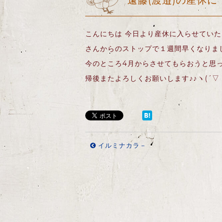
遠藤(渡邉)の産休に
こんにちは 今日より産休に入らせてい
さんからのストップで１週間早くなりまし
今のところ4月からさせてもらおうと思
帰後またよろしくお願いします♪♪ヽ(´▽｀
イルミナカラ－