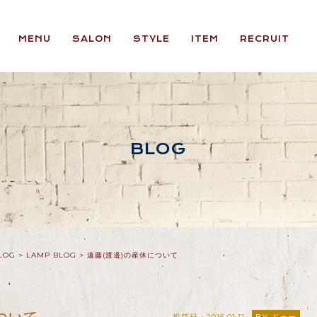
MENU
SALON
STYLE
ITEM
RECRUIT
BLOG
LOG
>
LAMP BLOG
>
遠藤(渡邉)の産休について