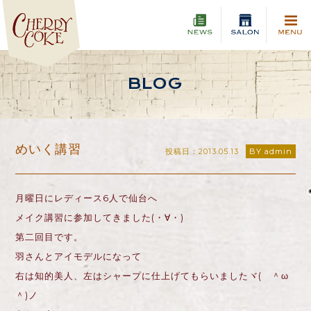
BLOG
めいく講習
投稿日：2013.05.13
BY admin
月曜日にレディース6人で仙台へ
メイク講習に参加してきました(・∀・)
第二回目です。
羽さんとアイモデルになって
右は知的美人、左はシャープに仕上げてもらいましたヾ( ＾ω
＾)ノ