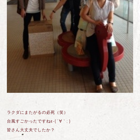
ラクダにまたがるの必死（笑）
台風すごかったですねε-(´∀｀; )
皆さん大丈夫でしたか？