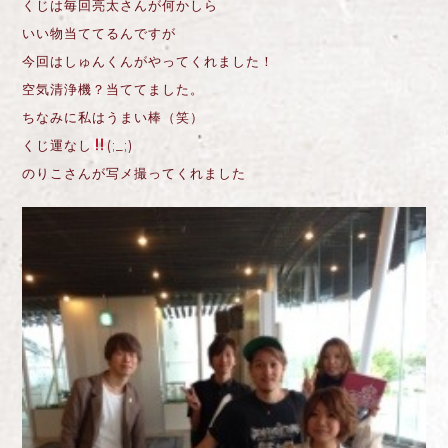
くじは毎回亮太さんが何かしら
いい物当ててるんですが
今回はしゅんくんがやってくれました！
空気清浄機？当ててました。
ちなみに私はうまい棒（笑）
くじ運なし
(;_;)
のりこさんが写メ撮ってくれました