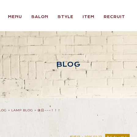
MENU
SALON
STYLE
ITEM
RECRUIT
BLOG
LOG
>
LAMP BLOG
>
休日~~~！！！