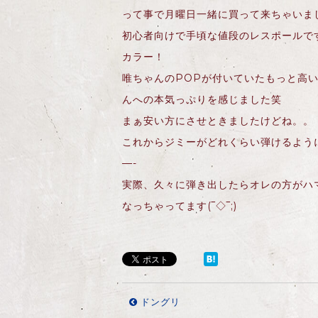
って事で月曜日一緒に買って来ちゃいま
初心者向けで手頃な値段のレスポールで
カラー！
唯ちゃんのPOPが付いていたもっと高
んへの本気っぷりを感じました笑
まぁ安い方にさせときましたけどね。。
これからジミーがどれくらい弾けるようになる
—-
実際、久々に弾き出したらオレの方がハ
なっちゃってます(‾◇‾;)
ドングリ