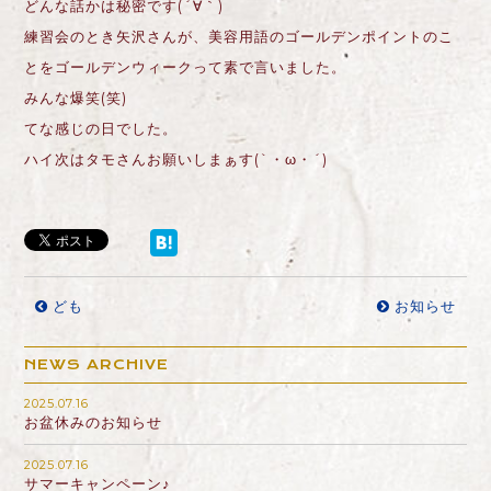
どんな話かは秘密です(´∀｀)
練習会のとき矢沢さんが、美容用語のゴールデンポイントのこ
とをゴールデンウィークって素で言いました。
みんな爆笑(笑)
てな感じの日でした。
ハイ次はタモさんお願いしまぁす(`・ω・´)
ども
お知らせ
NEWS ARCHIVE
2025.07.16
お盆休みのお知らせ
2025.07.16
サマーキャンペーン♪