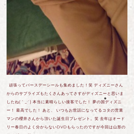
頑張ってバースデーシールも集めました！笑 ディズニーさん
からのサプライズもたくさんあってさすがディズニーと思いま
したね(｀_´) 本当に素晴らしい接客でした！
夢の国ディズニ
ー！
最高でした！ あと、 いつもお世話になってるコタの営業
マンの櫻井さんから頂いた誕生日プレゼント。笑 去年はオード
リー春日のよく分からないDVDもらったのですが今回は山形の