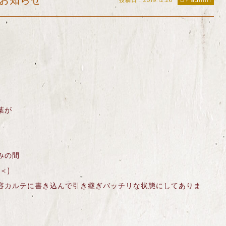
お知らせ
投稿日：2019.12.26
BY admin
葉が
みの間
＜
)
容カルテに書き込んで引き継ぎバッチリな状態にしてありま