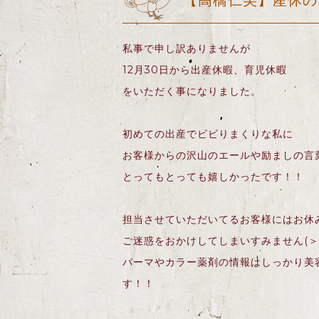
【高橋仁美】産休の
私事で申し訳ありませんが
12
月
30
日から出産休暇、育児休暇
をいただく事になりました。
初めての出産でビビりまくりな私に
お客様からの沢山のエールや励ましの言
とってもとっても嬉しかったです！！
担当させていただいてるお客様にはお休
ご迷惑をおかけしてしまいすみません
(
＞
パーマやカラー薬剤の情報はしっかり美
す！！