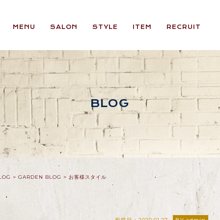
MENU
SALON
STYLE
ITEM
RECRUIT
BLOG
LOG
>
GARDEN BLOG
>
お客様スタイル