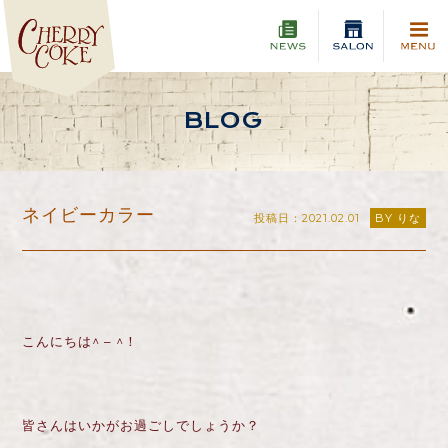
BLOG
ネイビーカラー
投稿日：2021.02.01
BY りな
こんにちは
^ – ^
！
皆さんはいかがお過ごしでしょうか？