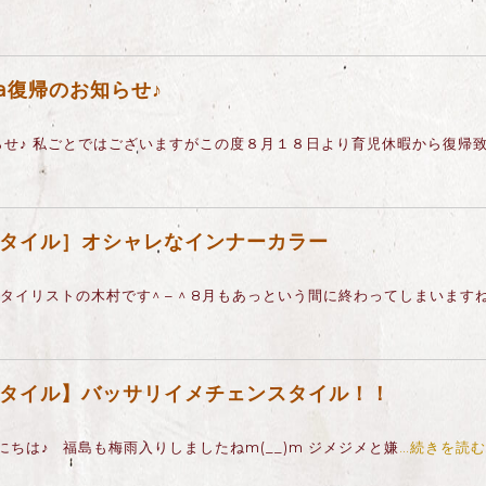
na復帰のお知らせ♪
せ♪ 私ごとではございますが​この度８月１８日より育児休暇から復帰致し
タイル］オシャレなインナーカラー
スタイリストの木村です^ – ^ 8月もあっという間に終わってしまいます
タイル】バッサリイメチェンスタイル！！
ちは♪ 福島も梅雨入りしましたねm(__)m ジメジメと嫌
…続きを読む