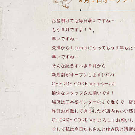
９月１日オープン！
お盆明けても毎日暑いですね～
もう９月ですよ！？
早いですね～
矢澤からＬａｍｐになってもう１年もた
早いですね～
そんな記念すべき９月から
新店舗がオープンします(^O^)
CHERRY COKE Veil(ベール)
愉快なスタッフさん揃いです！
場所は二本松インターのすぐ近くで、店
昨日お邪魔してきましたが店内もいい感じ
CHERRY COKE Veilよろしくお願い
そして私は今日たもさんとゆみ氏と講習