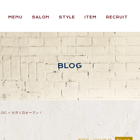
MENU
SALON
STYLE
ITEM
RECRUIT
BLOG
LOG
>
９月１日オープン！