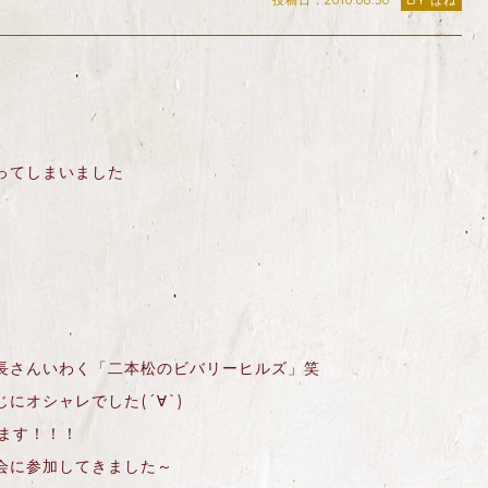
投稿日：2010.08.30
BY はね
ってしまいました
長さんいわく「二本松のビバリーヒルズ」笑
にオシャレでした(´∀`)
します！！！
会に参加してきました～