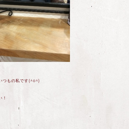
もの私です(^o^)
い！