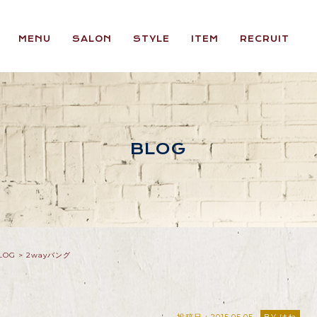
MENU
SALON
STYLE
ITEM
RECRUIT
BLOG
LOG
>
2wayバング