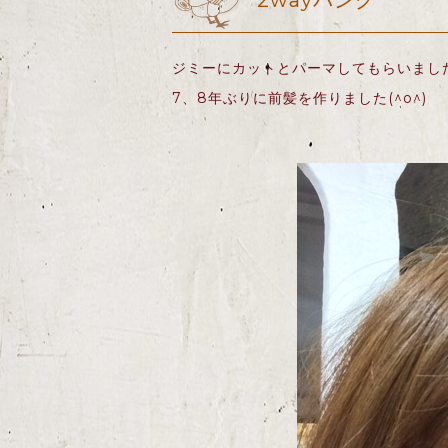
2wayバング
ジミーにカットとパーマしてもらいまし
7、8年ぶりに前髪を作りました(^o^)