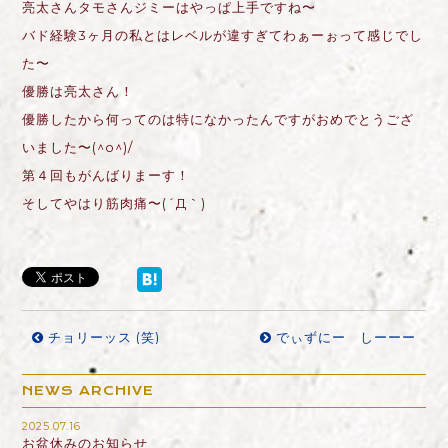
亮太さんタモさんジミーはやっぱ上手ですね〜
バド経験3ヶ月の私とはレベルが違すぎてわぁーぉって感じでし
た〜
優勝は亮太さん！
優勝したから何ってのは特になかったんですがおめでとうござ
いました〜(^o^)/
第４回もがんばりまーす！
そしてやはり筋肉痛〜(´Д｀)
チョリーッス (笑)
でぃずにー しーーー
NEWS ARCHIVE
2025.07.16
お盆休みのお知らせ